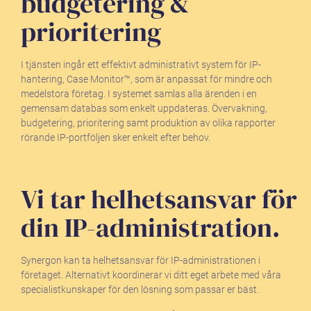
budgetering &
prioritering
I tjänsten ingår ett effektivt administrativt system för IP-
hantering, Case Monitor™, som är anpassat för mindre och
medelstora företag. I systemet samlas alla ärenden i en
gemensam databas som enkelt uppdateras. Övervakning,
budgetering, prioritering samt produktion av olika rapporter
rörande IP-portföljen sker enkelt efter behov.
Vi tar helhetsansvar för
din IP-administration.
Synergon kan ta helhetsansvar för IP-administrationen i
företaget. Alternativt koordinerar vi ditt eget arbete med våra
specialistkunskaper för den lösning som passar er bäst.