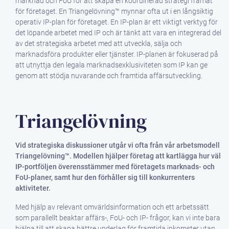
marknad och FoU för att skapa en koordinerad strategi framåt
för företaget. En Triangelövning™ mynnar ofta ut i en långsiktig
operativ IP-plan för företaget. En IP-plan är ett viktigt verktyg för
det löpande arbetet med IP och är tänkt att vara en integrerad del
av det strategiska arbetet med att utveckla, sälja och
marknadsföra produkter eller tjänster. IP-planen är fokuserad på
att utnyttja den legala marknadsexklusiviteten som IP kan ge
genom att stödja nuvarande och framtida affärsutveckling.
Triangelövning
Vid strategiska diskussioner utgår vi ofta från vår arbetsmodell
Triangelövning™. Modellen hjälper företag att kartlägga hur väl
IP-portföljen överensstämmer med företagets marknads- och
FoU-planer, samt hur den förhåller sig till konkurrenters
aktiviteter.
Med hjälp av relevant omvärldsinformation och ett arbetssätt
som parallellt beaktar affärs-, FoU- och IP- frågor, kan vi inte bara
hjälpa till att skapa bättre underlag för framtida inkomster utan