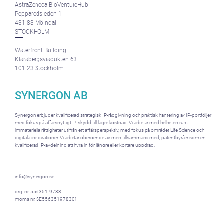
AstraZeneca BioVentureHub
Pepparedsleden 1
431 83 Mölndal
STOCKHOLM
Waterfront Building
Klarabergsviadukten 63
101 23 Stockholm
SYNERGON AB
Synergon erbjuder kvalificerad strategisk IP-rådgivning och praktisk hantering av IP-portföljer
med fokus på affärsnyttigt IP-skydd till lägre kostnad. Vi arbetar med helheten runt
immateriella rättigheter utifrån ett affärsperspektiv, med fokus på området Life Science och
digitala innovationer. Vi arbetar oberoende av, men tillsammans med, patentbyråer som en
kvalificerad IP-avdelning att hyra in för längre eller kortare uppdrag.
info@synergon.se
org. nr. 556351-9783
moms nr. SE556351978301