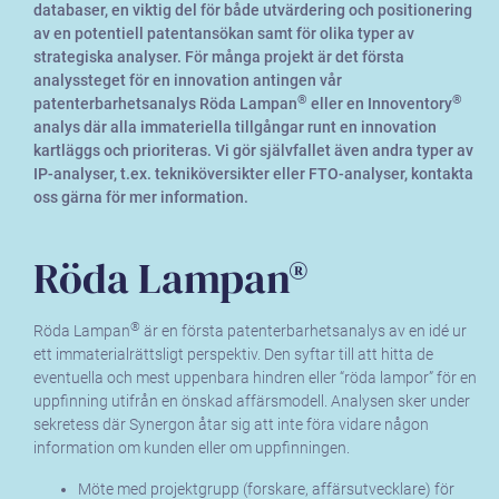
databaser, en viktig del för både utvärdering och positionering
av en potentiell patentansökan samt för olika typer av
strategiska analyser. För många projekt är det första
analyssteget för en innovation antingen vår
®
®
patenterbarhetsanalys Röda Lampan
eller en Innoventory
analys där alla immateriella tillgångar runt en innovation
kartläggs och prioriteras. Vi gör självfallet även andra typer av
IP-analyser, t.ex. tekniköversikter eller FTO-analyser, kontakta
oss gärna för mer information.
Röda Lampan®
®
Röda Lampan
är en första patenterbarhetsanalys av en idé ur
ett immaterialrättsligt perspektiv. Den syftar till att hitta de
eventuella och mest uppenbara hindren eller “röda lampor” för en
uppfinning utifrån en önskad affärsmodell. Analysen sker under
sekretess där Synergon åtar sig att inte föra vidare någon
information om kunden eller om uppfinningen.
Möte med projektgrupp (forskare, affärsutvecklare) för