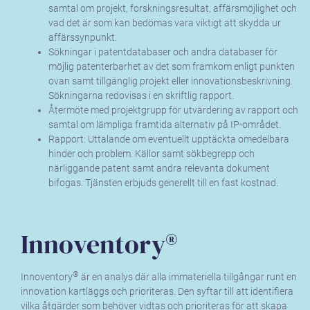
samtal om projekt, forskningsresultat, affärsmöjlighet och
vad det är som kan bedömas vara viktigt att skydda ur
affärssynpunkt.
Sökningar i patentdatabaser och andra databaser för
möjlig patenterbarhet av det som framkom enligt punkten
ovan samt tillgänglig projekt eller innovationsbeskrivning.
Sökningarna redovisas i en skriftlig rapport.
Återmöte med projektgrupp för utvärdering av rapport och
samtal om lämpliga framtida alternativ på IP-området.
Rapport: Uttalande om eventuellt upptäckta omedelbara
hinder och problem. Källor samt sökbegrepp och
närliggande patent samt andra relevanta dokument
bifogas. Tjänsten erbjuds generellt till en fast kostnad.
Innoventory®
®
Innoventory
är en analys där alla immateriella tillgångar runt en
innovation kartläggs och prioriteras. Den syftar till att identifiera
vilka åtgärder som behöver vidtas och prioriteras för att skapa